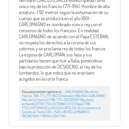
hermano CARLOS (CARLOMAGNO) queda como
único rey de los francos (771-814). Hombre de alta
estatura -1´92 metros según la exhumación de su
cuerpo que se producirá en el año 1861-
CARLOMAGNO es nombrado «único rey con el
consenso de todos los francos». En realidad,
CARLOMAGNO, de acuerdo con el Papa ESTEBAN,
no respeta los derechos a la corona de sus
sobrinos y se proclama rey de todos los francos.
La esposa de CARLOMÁN, sus hijos y sus
partidarios tienen que huir a Italia, poniéndose
bajo la protección de DESIDERIO, el rey de los
lombardos, lo que indica que no eran bien
acogidos en la corte franca.
Esta pieza también aparece en ...
CARLOMAGNO (Rey de los
francos, 768-771 y 771-814) (Emperador, 800-814)
•
CARLOMÁN I
(Rey de los francos) (768-771)
•
DESIDERIO (Rey de los
lombardos)(756-774)
•
ESTEBAN III (IV) (Papa) (768-
772)
•
HISTORIA DE LA IGLESIA CATÓLICA. De Constantino al
Concilio de Trento (313 - 1545)
•
REYES LOMBARDOS
(BIZANTINOS Y ROMA) (553-774)