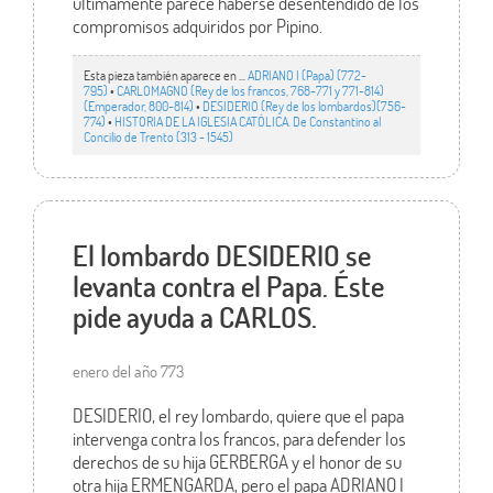
últimamente parece haberse desentendido de los
compromisos adquiridos por Pipino.
Esta pieza también aparece en ...
ADRIANO I (Papa) (772-
795)
•
CARLOMAGNO (Rey de los francos, 768-771 y 771-814)
(Emperador, 800-814)
•
DESIDERIO (Rey de los lombardos)(756-
774)
•
HISTORIA DE LA IGLESIA CATÓLICA. De Constantino al
Concilio de Trento (313 - 1545)
El lombardo DESIDERIO se
levanta contra el Papa. Éste
pide ayuda a CARLOS.
enero del año 773
DESIDERIO, el rey lombardo, quiere que el papa
intervenga contra los francos, para defender los
derechos de su hija GERBERGA y el honor de su
otra hija ERMENGARDA, pero el papa ADRIANO I