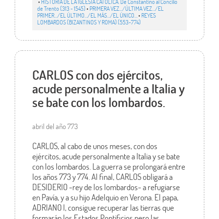
•
HISTORIA DE LA IGLESIA CATÓLICA. De Constantino al Concilio
de Trento (313 - 1545)
•
PRIMERA VEZ.../ÚLTIMA VEZ…/EL
PRIMER.../EL ÚLTIMO…/EL MÁS…/EL ÚNICO…
•
REYES
LOMBARDOS (BIZANTINOS Y ROMA) (553-774)
CARLOS con dos ejércitos,
acude personalmente a Italia y
se bate con los lombardos.
abril del año 773
CARLOS, al cabo de unos meses, con dos
ejércitos, acude personalmente a Italia y se bate
con los lombardos. La guerra se prolongará entre
los años 773 y 774. Al final, CARLOS obligará a
DESIDERIO -rey de los lombardos- a refugiarse
en Pavía, y a su hijo Adelquio en Verona. El papa,
ADRIANO I, consigue recuperar las tierras que
formarán los Estados Pontificios pero las