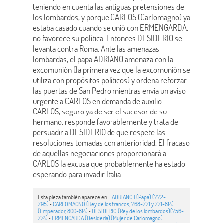
teniendo en cuenta las antiguas pretensiones de
los lombardos, y porque CARLOS (Carlomagno) ya
estaba casado cuando se unió con ERMENGARDA,
no favorece su política. Entonces DESIDERIO se
levanta contra Roma. Ante las amenazas
lombardas, el papa ADRIANO amenaza con la
excomunión (la primera vez que la excomunión se
utiliza con propósitos políticos) y ordena reforzar
las puertas de San Pedro mientras envia un aviso
urgente a CARLOS en demanda de auxilio.
CARLOS, seguro ya de ser el sucesor de su
hermano, responde favorablemente y trata de
persuadir a DESIDERIO de que respete las
resoluciones tomadas con anterioridad. El fracaso
de aquellas negociaciones proporcionará a
CARLOS la excusa que probablemente ha estado
esperando para invadir Italia.
Esta pieza también aparece en ...
ADRIANO I (Papa) (772-
795)
•
CARLOMAGNO (Rey de los francos, 768-771 y 771-814)
(Emperador, 800-814)
•
DESIDERIO (Rey de los lombardos)(756-
774)
•
ERMENGARDA (Desideria) (Mujer de Carlomagno)