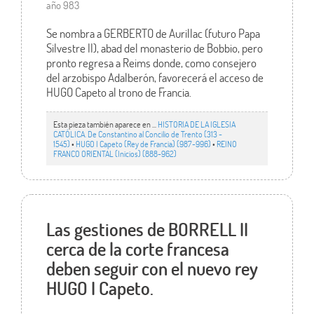
año 983
Se nombra a GERBERTO de Aurillac (futuro Papa
Silvestre II), abad del monasterio de Bobbio, pero
pronto regresa a Reims donde, como consejero
del arzobispo Adalberón, favorecerá el acceso de
HUGO Capeto al trono de Francia.
Esta pieza también aparece en ...
HISTORIA DE LA IGLESIA
CATÓLICA. De Constantino al Concilio de Trento (313 -
1545)
•
HUGO I Capeto (Rey de Francia) (987-996)
•
REINO
FRANCO ORIENTAL (Inicios) (888-962)
Las gestiones de BORRELL II
cerca de la corte francesa
deben seguir con el nuevo rey
HUGO I Capeto.