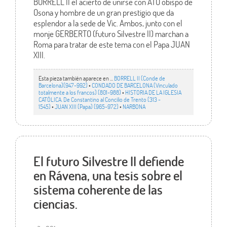
BORRELL II el acierto de unirse con ATÓ obispo de
Osona y hombre de un gran prestigio que da
esplendor a la sede de Vic. Ambos, junto con el
monje GERBERTO (futuro Silvestre II) marchan a
Roma para tratar de este tema con el Papa JUAN
XIII.
Esta pieza también aparece en ...
BORRELL II (Conde de
Barcelona)(947-992)
•
CONDADO DE BARCELONA (Vinculado
totalmente a los francos) (801-988)
•
HISTORIA DE LA IGLESIA
CATÓLICA. De Constantino al Concilio de Trento (313 -
1545)
•
JUAN XIII (Papa) (965-972)
•
NARBONA
El futuro Silvestre II defiende
en Rávena, una tesis sobre el
sistema coherente de las
ciencias.