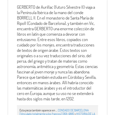
GERBERTO de Aurillac (futuro Silvestre II) viaja a
la Península Ibérica de la mano del conde
BORRELL II. En el monasterio de Santa María de
Ripoll (Condado de Barcelona), y también en Vic,
encuentra GERBERTO una enorme colección de
libros en latín que comienza a devorar con
entusiasmo. Entre esos libros, copiados con
cuidado por los monjes, encuentra traducciones
de textos de origen árabe. Estos textos son
originales o a su vez traducciones del sirio, del
persa, del griego y tratan de materias como
astronomía, aritmética y geometría. Estas ciencias
fascinan al joven monje y nunca las abandona.
Parece que también estudia en Córdoba y Sevilla,
entonces en manos árabes. Allí habría conocido
las matemáticas árabes y es el introductor del
cero en Europa, aunque su uso no se extenderá
hasta dos siglos más tarde, en 1202.
Esta pieza también aparece en ...
CONDADO DE BARCELONA
(Vinculado totalmente a los francos) (801-988)
•
HISTORIA DE LA