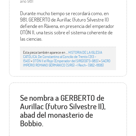
año 981
Durante mucho tiempo se recordará como, en
981, GERBERTO de Aurillac (futuro Silvestre II)
defiende en Rávena, en presencia del emperador
OTÓN II, una tesis sobre el sistema coherente de
las ciencias.
Esta pieza también aparece en ...
HISTORIA DE LA IGLESIA
CATÓLICA. De Constantino al Concilio de Trento (313 -
1545)
•
OTÓN II el Rojo (Emperador del SIRG)(973-983)
•
SACRO
IMPERIO ROMANO GERMÁNICO (SIRG) -I Reich- (962-1806)
Se nombra a GERBERTO de
Aurillac (futuro Silvestre II),
abad del monasterio de
Bobbio.