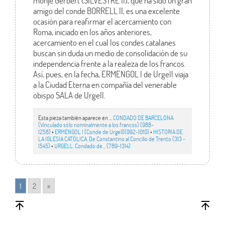
monje Gerbert (SILVESTRE II), que ha sido un gran
amigo del conde BORRELL II, es una excelente
ocasión para reafirmar el acercamiento con
Roma, iniciado en los años anteriores,
acercamiento en el cual los condes catalanes
buscan sin duda un medio de consolidación de su
independencia frente a la realeza de los francos.
Así, pues, en la fecha, ERMENGOL I de Urgell viaja
a la Ciudad Eterna en compañía del venerable
obispo SALA de Urgell.
Esta pieza también aparece en ...
CONDADO DE BARCELONA
(Vinculado sólo nominalmente a los francos) (988-
1258)
•
ERMENGOL I (Conde de Urgell)(992-1010)
•
HISTORIA DE
LA IGLESIA CATÓLICA. De Constantino al Concilio de Trento (313 -
1545)
•
URGELL. Condado de… (789-1314)
1
2
»