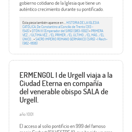
gobierno cotidiano de la Iglesia que tiene un
auténtico crecimiento durante su pontificado.
Esta pieza también aparece en ...
HISTORIA DE LA IGLESIA
CATÓLICA. De Constantino al Concilio de Trento (313 -
1545)
•
OTÓN III (Emperador del SIRG) (983-1002)
•
PRIMERA
VEZ.../ÚLTIMA VEZ…/EL PRIMER.../EL ÚLTIMO…/EL MÁS…/EL
ÚNICO…
•
SACRO IMPERIO ROMANO GERMÁNICO (SIRG) -I Reich-
(962-1806)
ERMENGOL I de Urgell viaja a la
Ciudad Eterna en compañía
del venerable obispo SALA de
Urgell.
año 1001
El acceso al solio pontificio en 999 del famoso