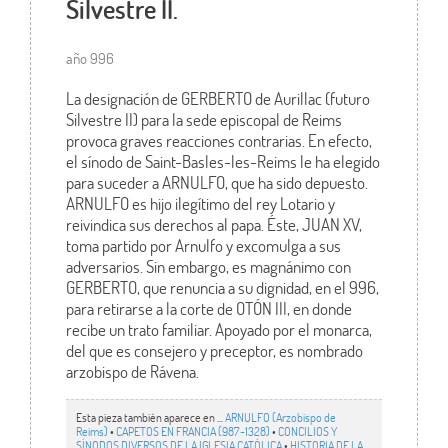
Silvestre II.
año 996
La designación de GERBERTO de Aurillac (futuro
Silvestre II) para la sede episcopal de Reims
provoca graves reacciones contrarias. En efecto,
el sínodo de Saint-Basles-les-Reims le ha elegido
para suceder a ARNULFO, que ha sido depuesto.
ARNULFO es hijo ilegítimo del rey Lotario y
reivindica sus derechos al papa. Éste, JUAN XV,
toma partido por Arnulfo y excomulga a sus
adversarios. Sin embargo, es magnánimo con
GERBERTO, que renuncia a su dignidad, en el 996,
para retirarse a la corte de OTÓN III, en donde
recibe un trato familiar. Apoyado por el monarca,
del que es consejero y preceptor, es nombrado
arzobispo de Rávena.
Esta pieza también aparece en ...
ARNULFO (Arzobispo de
Reims)
•
CAPETOS EN FRANCIA (987-1328)
•
CONCILIOS Y
SÍNODOS DIVERSOS DE LA IGLESIA CATÓLICA
•
HISTORIA DE LA