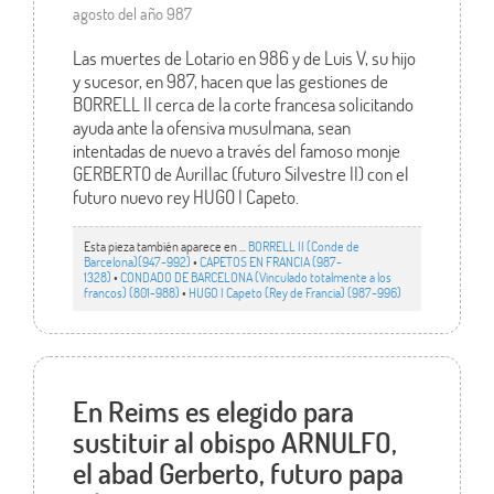
agosto del año 987
Las muertes de Lotario en 986 y de Luis V, su hijo
y sucesor, en 987, hacen que las gestiones de
BORRELL II cerca de la corte francesa solicitando
ayuda ante la ofensiva musulmana, sean
intentadas de nuevo a través del famoso monje
GERBERTO de Aurillac (futuro Silvestre II) con el
futuro nuevo rey HUGO I Capeto.
Esta pieza también aparece en ...
BORRELL II (Conde de
Barcelona)(947-992)
•
CAPETOS EN FRANCIA (987-
1328)
•
CONDADO DE BARCELONA (Vinculado totalmente a los
francos) (801-988)
•
HUGO I Capeto (Rey de Francia) (987-996)
En Reims es elegido para
sustituir al obispo ARNULFO,
el abad Gerberto, futuro papa