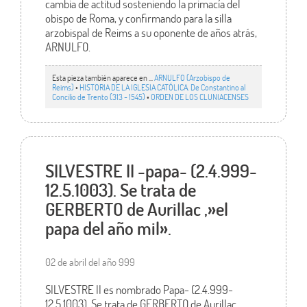
cambia de actitud sosteniendo la primacía del
obispo de Roma, y confirmando para la silla
arzobispal de Reims a su oponente de años atrás,
ARNULFO.
Esta pieza también aparece en ...
ARNULFO (Arzobispo de
Reims)
•
HISTORIA DE LA IGLESIA CATÓLICA. De Constantino al
Concilio de Trento (313 - 1545)
•
ORDEN DE LOS CLUNIACENSES
SILVESTRE II -papa- (2.4.999-
12.5.1003). Se trata de
GERBERTO de Aurillac ,»el
papa del año mil».
02 de abril del año 999
SILVESTRE II es nombrado Papa- (2.4.999-
12.5.1003). Se trata de GERBERTO de Aurillac