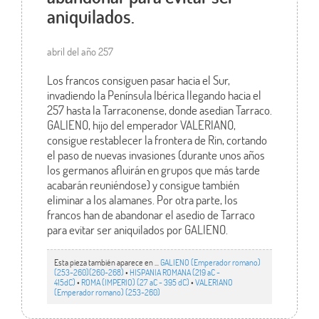
aniquilados.
abril del año 257
Los francos consiguen pasar hacia el Sur,
invadiendo la Península Ibérica llegando hacia el
257 hasta la Tarraconense, donde asedian Tarraco.
GALIENO, hijo del emperador VALERIANO,
consigue restablecer la frontera de Rin, cortando
el paso de nuevas invasiones (durante unos años
los germanos afluirán en grupos que más tarde
acabarán reuniéndose) y consigue también
eliminar a los alamanes. Por otra parte, los
francos han de abandonar el asedio de Tarraco
para evitar ser aniquilados por GALIENO.
Esta pieza también aparece en ...
GALIENO (Emperador romano)
(253-260)(260-268)
•
HISPANIA ROMANA (219 aC -
415dC)
•
ROMA (IMPERIO) (27 aC - 395 dC)
•
VALERIANO
(Emperador romano) (253-260)