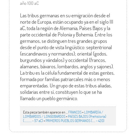
año 100 aC
Las tribus germanas en su emigración desde el
norte de Europa, están ocupando ya en el siglo III
aC, toda la región de Alemania, Países Bajos y la
parte occidental de Polonia y Bohemia. Entre los
germanos, se distinguen tres grandes grupos
desde el punto de vista lingüístico: septentrional
(escandinavos y normandos); oriental (godos,
burgundios y vándalos) y occidental (francos,
alamanes, bávaros, lombardos, anglos y sajones).
La tribu es la célula fundamental de estas gentes,
formada por familias patriarcales más o menos
emparentadas. Un grupo de estas tribus aliadas,
solidarias entre sí, constituyen lo que se ha
llamado un pueblo germánico.
Esta pieza también aparece en ...
FRANCOS
•
LOMBARDÍA /
LOMBARDOS / LONGOBARDOS
•
PAÍSES BAJOS (Prehistoria)
(………… - 57 aC)
•
PRIMEROS PUEBLOS GERMANOS (….. - 420)