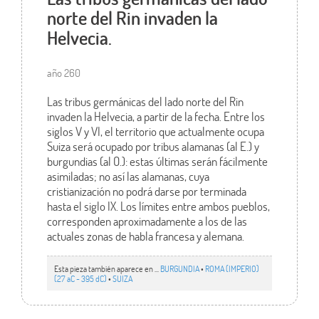
norte del Rin invaden la
Helvecia.
año 260
Las tribus germánicas del lado norte del Rin
invaden la Helvecia, a partir de la fecha. Entre los
siglos V y VI, el territorio que actualmente ocupa
Suiza será ocupado por tribus alamanas (al E.) y
burgundias (al O.): estas últimas serán fácilmente
asimiladas; no así las alamanas, cuya
cristianización no podrá darse por terminada
hasta el siglo IX. Los límites entre ambos pueblos,
corresponden aproximadamente a los de las
actuales zonas de habla francesa y alemana.
Esta pieza también aparece en ...
BURGUNDIA
•
ROMA (IMPERIO)
(27 aC - 395 dC)
•
SUIZA