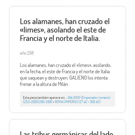
Los alamanes, han cruzado el
«limes», asolando el este de
Francia y el norte de Italia.
año 258
Los alamanes, han cruzado el «limes», asolando,
en la fecha, el este de Francia y el norte de Italia
que saquean y destruyen. GALIENO los intenta
frenar a la altura de Milán.
Esta pieza también aparece en ...
GALIENO (Emperador romano)
(253-260)(260-268)
•
ROMA (IMPERIO) (27 aC - 395 dC)
Las tribus germánicas del lado