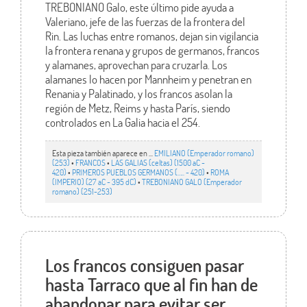
TREBONIANO Galo, este último pide ayuda a
Valeriano, jefe de las fuerzas de la frontera del
Rin. Las luchas entre romanos, dejan sin vigilancia
la frontera renana y grupos de germanos, francos
y alamanes, aprovechan para cruzarla. Los
alamanes lo hacen por Mannheim y penetran en
Renania y Palatinado, y los francos asolan la
región de Metz, Reims y hasta París, siendo
controlados en La Galia hacia el 254.
Esta pieza también aparece en ...
EMILIANO (Emperador romano)
(253)
•
FRANCOS
•
LAS GALIAS (celtas) (1500 aC -
420)
•
PRIMEROS PUEBLOS GERMANOS (….. - 420)
•
ROMA
(IMPERIO) (27 aC - 395 dC)
•
TREBONIANO GALO (Emperador
romano) (251-253)
Los francos consiguen pasar
hasta Tarraco que al fin han de
abandonar para evitar ser