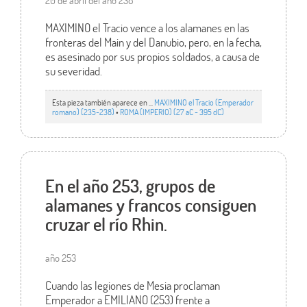
20 de abril del año 238
MAXIMINO el Tracio vence a los alamanes en las
fronteras del Main y del Danubio, pero, en la fecha,
es asesinado por sus propios soldados, a causa de
su severidad.
Esta pieza también aparece en ...
MAXIMINO el Tracio (Emperador
romano) (235-238)
•
ROMA (IMPERIO) (27 aC - 395 dC)
En el año 253, grupos de
alamanes y francos consiguen
cruzar el río Rhin.
año 253
Cuando las legiones de Mesia proclaman
Emperador a EMILIANO (253) frente a