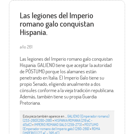
Las legiones del Imperio
romano galo conquistan
Hispania.
año 261
Las legiones del Imperio romano galo conquistan
Hispania. GALIENO tiene que aceptar la autoridad
de PÓSTUMO porque los alamanes están
penetrando en Italia. El Imperio Galo tiene su
propio Senado, eligiendo anualmente a dos
cónsules conforme a la vieja tradición republicana.
Además, también tiene su propia Guardia
Pretoriana.
Esta pieza también aparece en ...
GALIENO (Emperador romano)
(253-260)(260-268)
•
HISPANIA ROMANA (219 aC -
415dC)
•
IMPERIO ROMANO GALO (259-273)
•
PÓSTUMO
(Emperador romano del Imperio galo) (260-269)
•
ROMA
(IMPERIO) (27 aC - 395 dC)