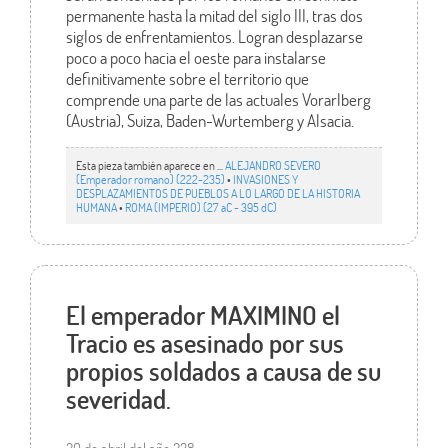
permanente hasta la mitad del siglo III, tras dos
siglos de enfrentamientos. Logran desplazarse
poco a poco hacia el oeste para instalarse
definitivamente sobre el territorio que
comprende una parte de las actuales Vorarlberg
(Austria), Suiza, Baden-Wurtemberg y Alsacia.
Esta pieza también aparece en ...
ALEJANDRO SEVERO
(Emperador romano) (222-235)
•
INVASIONES Y
DESPLAZAMIENTOS DE PUEBLOS A LO LARGO DE LA HISTORIA
HUMANA
•
ROMA (IMPERIO) (27 aC - 395 dC)
El emperador MAXIMINO el
Tracio es asesinado por sus
propios soldados a causa de su
severidad.