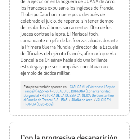
de la ejecución en la hoguera de JUANA de Arco,
los franceses expulsan a los ingleses de Francia.
El obispo Cauchon muere poco después de
celebrado el juicio, de repente, sin tener tiempo
de recibir los últimos sacramentos. Otro de los
jueces contrae la lepra. El Mariscal Foch,
comandante en jefe de las fuerzas aliadas durante
la Primera Guerra Mundial y director de la Escuela
de Oficiales del ejército francés, afirmará que «la
Doncella de Orleáns» había sido una brillante
estratega y que sus campañas constituian un
ejemplo de táctica militar.
Esta pieza también aparece en ...
CARLOS VII el Victorioso (Rey de
Francia) (1422-1461)
•
DUCADO DE BORGOÑA (Con anterioridad:
Burgundia)
•
HISTORIA DE LA IGLESIA CATÓLICA. De Constantino
al Concilio de Trento (313 - 1545)
•
JUANA de Arco
•
VALOIS EN
FRANCIA (1328-1589)
Con la progresiva desaparición