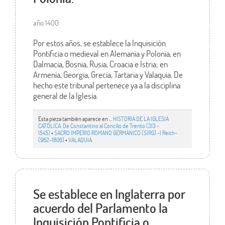
año 1400
Por estos años, se establece la Inquisición
Pontificia o medieval en Alemania y Polonia, en
Dalmacia, Bosnia, Rusia, Croacia e Istria; en
Armenia, Georgia, Grecia, Tartaria y Valaquia. De
hecho este tribunal pertenece ya a la disciplina
general de la Iglesia.
Esta pieza también aparece en ...
HISTORIA DE LA IGLESIA
CATÓLICA. De Constantino al Concilio de Trento (313 -
1545)
•
SACRO IMPERIO ROMANO GERMÁNICO (SIRG) -I Reich-
(962-1806)
•
VALAQUIA
Se establece en Inglaterra por
acuerdo del Parlamento la
Inquisición Pontificia o