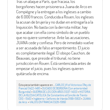
Tras un ataque a París, que fracasa, los
borgoñones hacen prisionera a Juana de Arco en
Compiègne y la entregan a los ingleses a cambio
de 6.000 francos. Conducida a Rouen, los ingleses
la acusan de brujería y no dudan en entregarla a la
Inquisición. No basta con la derrota militar, hay
que acabar con ella como símbolo de un pueblo
que no quiere someterse. Ante las acusaciones,
JUANA cede y confiesa. Pero de inmediato vuelve
a ser acusada de falso arrepentimiento. El juicio
es completamente ilegal. El obispo Cauchon, de
Beauvais, que preside el tribunal, no tiene
jurisdicción en Rouen. Está sentenciada antes de
empezar el juicio, pues los ingleses quieren
quitársela de encima.
Esta pieza también aparece en ...
CARLOS VII el Victorioso (Rey de
Francia) (1422-1461)
•
DUCADO DE BORGOÑA (Con anterioridad:
Burgundia)
•
GUERRA DE LOS CIEN AÑOS (1337-1453)
•
HISTORIA
DE LA IGLESIA CATÓLICA. De Constantino al Concilio de Trento
(313 - 1545)
•
Inglaterra + Señores de Irlanda (1199-1563)
•
JUANA
de Arco
•
VALOIS EN FRANCIA (1328-1589)