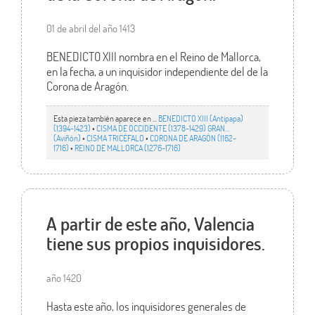
01 de abril del año 1413
BENEDICTO XIII nombra en el Reino de Mallorca,
en la fecha, a un inquisidor independiente del de la
Corona de Aragón.
Esta pieza también aparece en ...
BENEDICTO XIII (Antipapa)
(1394-1423)
•
CISMA DE OCCIDENTE (1378-1429) GRAN…
(Aviñón)
•
CISMA TRICÉFALO
•
CORONA DE ARAGÓN (1162-
1716)
•
REINO DE MALLORCA (1276-1716)
A partir de este año, Valencia
tiene sus propios inquisidores.
año 1420
Hasta este año, los inquisidores generales de