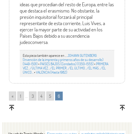
ideas que procedían del resto de Europa, entre las
que destaca el erasmismo. No obstante, la
presión inquisitorial forzará al principal
representante de esta corriente, Luis Vives, a
ejercer la mayor parte de su actividad en los
Países Bajos debido a su ascendencia
judeoconversa.
Esta pieza también aparece en ...
JOHANN GUTENBERG
(Invención de la imprenta y primeros años de su desarrollo)
(1449-1501)
•
PAÍSES BAJOS (Condados) (1350-1555)
•
PRIMERA
VEZ.../ÚLTIMA VEZ…/EL PRIMER.../EL ÚLTIMO…/EL MÁS…/EL
ÚNICO…
•
VALENCIA (Hasta 1982)
«
1
...
3
4
5
6
Un web de Tomás Allende •
El proyecto y su autor
•
puzzle@puzzledelahistoria.com