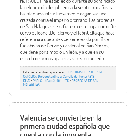
fe. PAULO II ha establecido durante su pontificado
la celebración del jubileo cada veinticinco años, y
ha intentado infructuosamente organizar una
cruzada contra el imperio otomano. Las profecías
de San Malaquías se refieren a este papa como De
cervo et leone (Del ciervo y el león), cita que hace
referencia a que antes de ser elegido pontífice
fue obispo de Cervie y cardenal de San Marcos,
que tiene por símbolo un león, y a que en su
escudo de armas aparece asimismo un león.
Esta pieza también aparece en ...
HISTORIA DE LA IGLESIA
CATÓLICA. De Constantino al Concilio de Trento (313 -
1545)
•
PABLO II (Papa)(1464-1471)
•
PROFECÍAS DE SAN
MALAQUÍAS
Valencia se convierte en la
primera ciudad española que
cuenta con la imprenta.