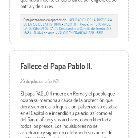
patria y de su rey.
Esta pieza también aparece en ...
APLICACIÓN DE LA JUSTICIA A
LO LARGO DE LA HISTORIA
•
CALIXTO III (Papa)
•
HISTORIA DE
LA IGLESIA CATÓLICA. De Constantino al Concilio de Trento (313 -
1545)
•
JUANA de Arco
•
VALOIS EN FRANCIA (1328-1589)
Fallece el Papa Pablo II.
26 de julio del año 1471
El papa PABLO II muere en Roma y el pueblo que
odiaba su memoria a causa de la protección que
diera siempre a la Inquisición, pulverizó su estatua
en el Capitolio e incendió su palacio, así como el
del Santo oficio y sus archivos, dando libertad a
todos los presos. Los inquisidores no se
arredraron y siguieron celebrando sus autos de