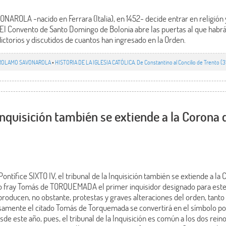
ROLA -nacido en Ferrara (Italia), en 1452- decide entrar en religión 
El Convento de Santo Domingo de Bolonia abre las puertas al que habrá
ctorios y discutidos de cuantos han ingresado en la Orden.
ROLAMO SAVONAROLA
•
HISTORIA DE LA IGLESIA CATÓLICA. De Constantino al Concilio de Trento (31
 Inquisición también se extiende a la Corona
Pontífice SIXTO IV, el tribunal de la Inquisición también se extiende a la
co fray Tomás de TORQUEMADA el primer inquisidor designado para este
 producen, no obstante, protestas y graves alteraciones del orden, tan
isamente el citado Tomás de Torquemada se convertirá en el símbolo po
Desde este año, pues, el tribunal de la Inquisición es común a los dos reino