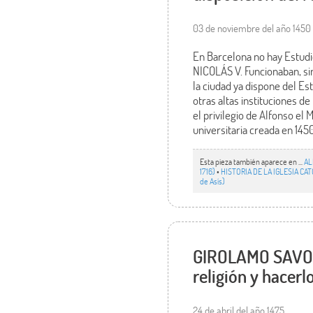
03 de noviembre del año 1450
En Barcelona no hay Estudi
NICOLÁS V. Funcionaban, si
la ciudad ya dispone del Es
otras altas instituciones d
el privilegio de Alfonso el
universitaria creada en 1450
Esta pieza también aparece en ...
AL
1716)
•
HISTORIA DE LA IGLESIA CATÓL
de Asís)
GIROLAMO SAVONAR
religión y hacerl
24 de abril del año 1475