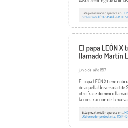
basta la entrega de la limo
Esta pieza también aparece en ...
HI
protestante) (1517-1546)
•
PROTEST
El papa LEÓN X t
llamado Martín 
junio del año 1517
El papa LEÓN X tiene notici
de aquella Universidad de 
otro fraile dominico llamad
la construcción de la nueva
Esta pieza también aparece en ...
HI
(Reformador protestante) (1517-15