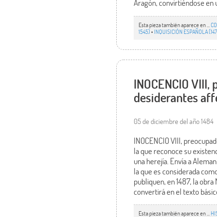
Aragón, convirtiéndose en u
Esta pieza también aparece en ...
CO
1545)
•
INQUISICIÓN ESPAÑOLA (14
INOCENCIO VIII, 
desiderantes aff
05 de diciembre del año 1484
INOCENCIO VIII, preocupado
la que reconoce su existenc
una herejía. Envía a Aleman
la que es considerada como 
publiquen, en 1487, la obra
convertirá en el texto básic
Esta pieza también aparece en ...
HI