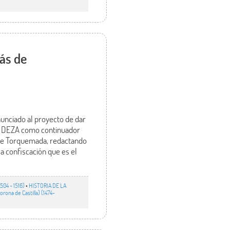
ás de
unciado al proyecto de dar
ego DEZA como continuador
 de Torquemada, redactando
la confiscación que es el
1504 - 1516)
•
HISTORIA DE LA
Corona de Castilla) (1474-