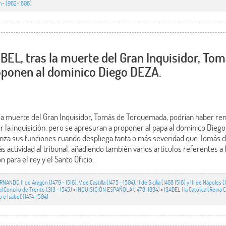
h- (962-1806)
L, tras la muerte del Gran Inquisidor, Tom
ponen al dominico Diego DEZA.
a muerte del Gran Inquisidor, Tomás de Torquemada, podrían haber ren
lir la inquisición, pero se apresuran a proponer al papa al dominico Di
nza sus funciones cuando despliega tanta o más severidad que Tomás
actividad al tribunal, añadiendo también varios artículos referentes a 
 para el rey y el Santo Oficio.
NANDO II de Aragón (1479 - 1516), V de Castilla (1475 - 1504), II de Sicilia (1468 1516) y III de Nápoles (
 Concilio de Trento (313 - 1545)
•
INQUISICIÓN ESPAÑOLA (1478-1834)
•
ISABEL I la Católica (Reina 
e Isabel)(1474-1504)