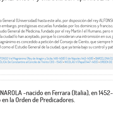
o General (Universidad) hasta este año, por disposición del rey ALFONSO
n embargo, prestigiosas escuelas fundadas por los dominicos y francis
tudio General de Medicina, fundado por el rey Martín I el Humano, pero n
e la ciudad lo han aceptado, porque lo consideran una intromisión en sus 
 Magnánimo es concedido a petición del Consejo de Ciento, que siempre h
 como el Estudio General de la ciudad, que ya tenía bajo su control y pat
FONSO V el Magnánimo (Rey de Aragón y Sicilia, 1416-1458) (I de Nápoles 1443-1458)
•
BARCELONA (C
ICA. De Constantino al Concilio de Trento (313 - 1545)
•
NICOLÁS V (Papa)(1447-1455)
•
ORDEN DE 
OLA -nacido en Ferrara (Italia), en 1452-
o en la Orden de Predicadores.