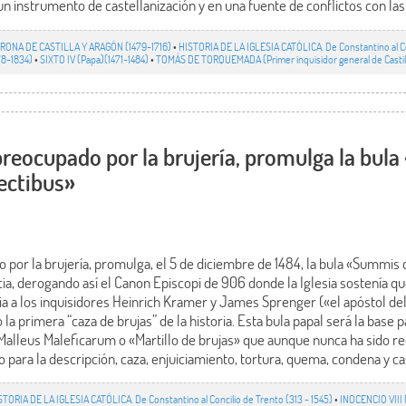
n instrumento de castellanización y en una fuente de conflictos con las 
RONA DE CASTILLA Y ARAGÓN (1479-1716)
•
HISTORIA DE LA IGLESIA CATÓLICA. De Constantino al Co
78-1834)
•
SIXTO IV (Papa)(1471-1484)
•
TOMÁS DE TORQUEMADA (Primer inquisidor general de Castill
preocupado por la brujería, promulga la bu
ectibus»
 por la brujería, promulga, el 5 de diciembre de 1484, la bula «Summis 
ia, derogando así el Canon Episcopi de 906 donde la Iglesia sostenía qu
ia a los inquisidores Heinrich Kramer y James Sprenger («el apóstol del
la primera “caza de brujas” de la historia. Esta bula papal será la base 
 Malleus Maleficarum o «Martillo de brujas» que aunque nunca ha sido rec
o para la descripción, caza, enjuiciamiento, tortura, quema, condena y cas
STORIA DE LA IGLESIA CATÓLICA. De Constantino al Concilio de Trento (313 - 1545)
•
INOCENCIO VIII 