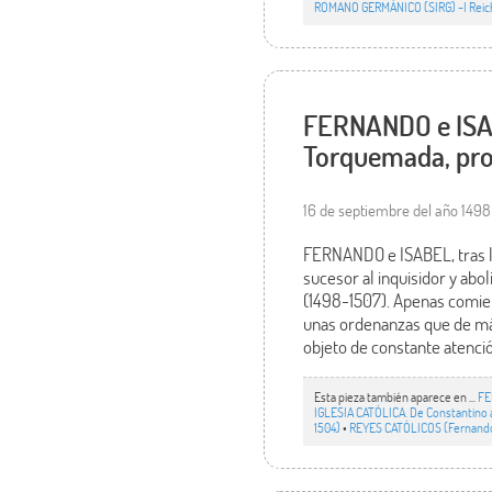
ROMANO GERMÁNICO (SIRG) -I Reic
FERNANDO e ISABE
Torquemada, pro
16 de septiembre del año 1498
FERNANDO e ISABEL, tras l
sucesor al inquisidor y abo
(1498-1507). Apenas comie
unas ordenanzas que de más 
objeto de constante atención
Esta pieza también aparece en ...
FER
IGLESIA CATÓLICA. De Constantino al
1504)
•
REYES CATÓLICOS (Fernando 