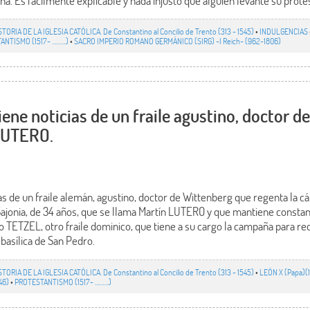
sna. Es fácilmente explicable y nada injusto que alguien levante su prote
STORIA DE LA IGLESIA CATÓLICA. De Constantino al Concilio de Trento (313 - 1545)
•
INDULGENCIAS
ANTISMO (1517- ……….)
•
SACRO IMPERIO ROMANO GERMÁNICO (SIRG) -I Reich- (962-1806)
iene noticias de un fraile agustino, doctor d
LUTERO.
as de un fraile alemán, agustino, doctor de Wittenberg que regenta la c
Sajonia, de 34 años, que se llama Martín LUTERO y que mantiene constan
o TETZEL, otro fraile dominico, que tiene a su cargo la campaña para r
 basílica de San Pedro.
STORIA DE LA IGLESIA CATÓLICA. De Constantino al Concilio de Trento (313 - 1545)
•
LEÓN X (Papa)(1
46)
•
PROTESTANTISMO (1517- ……….)