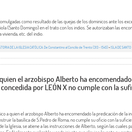
omulgadas como resultado de las quejas de los dominicos ante los exc
ola (Santo Domingo) en el trato con los indios. Se autorizaban las enc
a vivienda, etc. del indio.
STORIA DE LA IGLESIA CATÓLICA. De Constantino al Concilio de Trento (313 - 1545)
•
ISLA DE SANTO
quien el arzobispo Alberto ha encomendado 
a concedida por LEÓN X no cumple con la sufi
co a quien el arzobispo Alberto ha encomendado la predicación de la i
struir la basílica de S.Pedro de Roma, no cumple su oficio con la suficie
de la Iglesia, se atiene a las instrucciones de Alberto, según las cuales 