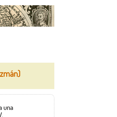
uzmán)
a una
V.