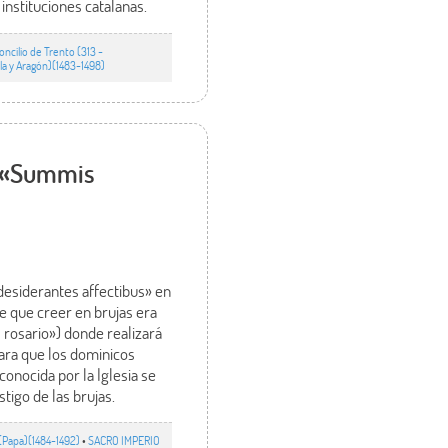
instituciones catalanas.
ncilio de Trento (313 -
a y Aragón)(1483-1498)
la «Summis
desiderantes affectibus» en
e que creer en brujas era
 rosario») donde realizará
para que los dominicos
onocida por la Iglesia se
tigo de las brujas.
(Papa)(1484-1492)
•
SACRO IMPERIO