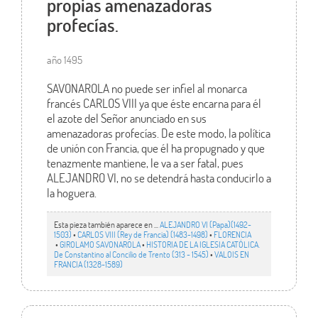
propias amenazadoras
profecías.
año 1495
SAVONAROLA no puede ser infiel al monarca
francés CARLOS VIII ya que éste encarna para él
el azote del Señor anunciado en sus
amenazadoras profecías. De este modo, la política
de unión con Francia, que él ha propugnado y que
tenazmente mantiene, le va a ser fatal, pues
ALEJANDRO VI, no se detendrá hasta conducirlo a
la hoguera.
Esta pieza también aparece en ...
ALEJANDRO VI (Papa)(1492-
1503)
•
CARLOS VIII (Rey de Francia) (1483-1498)
•
FLORENCIA
•
GIROLAMO SAVONAROLA
•
HISTORIA DE LA IGLESIA CATÓLICA.
De Constantino al Concilio de Trento (313 - 1545)
•
VALOIS EN
FRANCIA (1328-1589)