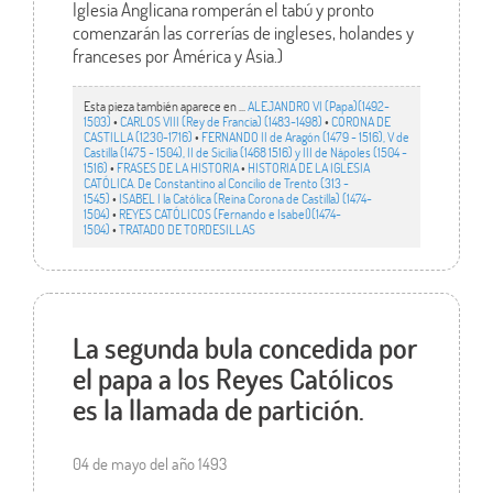
Iglesia Anglicana romperán el tabú y pronto
comenzarán las correrías de ingleses, holandes y
franceses por América y Asia.)
Esta pieza también aparece en ...
ALEJANDRO VI (Papa)(1492-
1503)
•
CARLOS VIII (Rey de Francia) (1483-1498)
•
CORONA DE
CASTILLA (1230-1716)
•
FERNANDO II de Aragón (1479 - 1516), V de
Castilla (1475 - 1504), II de Sicilia (1468 1516) y III de Nápoles (1504 -
1516)
•
FRASES DE LA HISTORIA
•
HISTORIA DE LA IGLESIA
CATÓLICA. De Constantino al Concilio de Trento (313 -
1545)
•
ISABEL I la Católica (Reina Corona de Castilla) (1474-
1504)
•
REYES CATÓLICOS (Fernando e Isabel)(1474-
1504)
•
TRATADO DE TORDESILLAS
La segunda bula concedida por
el papa a los Reyes Católicos
es la llamada de partición.
04 de mayo del año 1493