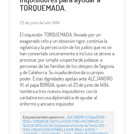
TORQUEMADA.
23 de junio del año 1494
El inquisidor TORQUEMADA, llevado por un
exagerado celo y un obsesivo rigor, continúa la
vigilancia y la persecución de los judíos que no se
han convertido sinceramente e incluso se atreve a
procesar, por simple sospecha de judaizar, a
personas de las familias de los obispos de Segovia
y de Calahorra. Su osadía desborda su propio
poder. Estas dignidades apelan ante ALEJANDRO
VI, el papa BORGIA, quien, el 23 de junio de 1494,
nombra a tres nuevos inquisidores con la
caritativa excusa diplomática de ayudar al
enfermo y anciano inquisidor.
Esta pieza también aparece en ...
ALEJANDRO VI (Papa)(1492-
1503)
•
CORONA DE CASTILLA (1230-1716)
•
HISTORIA DE LA
IGLESIA CATÓLICA. De Constantino al Concilio de Trento (313 -
1545)
•
INQUISICIÓN ESPAÑOLA (1478-1834)
•
JUDÍOS /
JUDAÍSMO / JUDAIZANTES / JUDÁ
•
TOMÁS DE TORQUEMADA