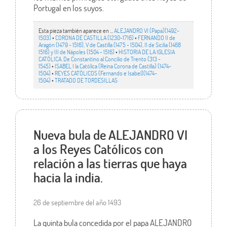
Portugal en los suyos.
Esta pieza también aparece en ...
ALEJANDRO VI (Papa)(1492-
1503)
•
CORONA DE CASTILLA (1230-1716)
•
FERNANDO II de
Aragón (1479 - 1516), V de Castilla (1475 - 1504), II de Sicilia (1468
1516) y III de Nápoles (1504 - 1516)
•
HISTORIA DE LA IGLESIA
CATÓLICA. De Constantino al Concilio de Trento (313 -
1545)
•
ISABEL I la Católica (Reina Corona de Castilla) (1474-
1504)
•
REYES CATÓLICOS (Fernando e Isabel)(1474-
1504)
•
TRATADO DE TORDESILLAS
Nueva bula de ALEJANDRO VI
a los Reyes Católicos con
relación a las tierras que haya
hacia la india.
26 de septiembre del año 1493
La quinta bula concedida por el papa ALEJANDRO