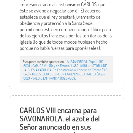
impresiona tanto al cristianísimo CARLOS, que
éste se aviene a negociar con él. El acuerdo
establece que el rey prestará juramento de
obediencia y protección a la Santa Sede,
permitiendo ésta, en compensación, el libre paso
de los ejércitos franceses por los territorios de la
Iglesia (lo que de todos modos hubiesen hecho
porque no había fuerzas para oponérseles).
Esta pieza también aparece en ...
ALEJANDRO VI (Papa)(1492-
1503)
•
CARLOS VIII (Rey de Francia) (1483-1498)
•
HISTORIA DE
LA IGLESIA CATÓLICA. De Constantino al Concilio de Trento (313 -
1545)
•
REYES BAJO EL SIRG EN LA PENÍNSULA ITÁLICA (962-
1802)
•
VALOIS EN FRANCIA (1328-1589)
CARLOS VIII encarna para
SAVONAROLA, el azote del
Señor anunciado en sus