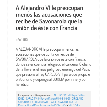
A Alejandro VI le preocupan
menos las acusaciones que
recibe de Savonarola que la
unión de éste con Francia.
año 1495
A ALEJANDRO VI le preocupan menos las
acusaciones que de continuo recibe de
SAVONAROLA que la unión de éste con Francia,
donde se encuentra refugiado el cardenal Giuliano
della Rovere, el más peligroso enemigo del Papa,
que presiona al rey CARLOS VIII para que propicie
un Concilio y deponga al BORGIA por infiel y por
herético.
Esta pieza también aparece en ...
ALEJANDRO VI (Papa)(1492-
1503)
•
CARLOS VIII (Rey de Francia) (1483-1498)
•
GIROLAMO
SAVONAROLA
•
HISTORIA DE LA IGLESIA CATÓLICA. De
Constantino al Concilio de Trento (313 - 1545)
•
VALOIS EN