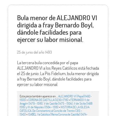
Bula menor de ALEJANDRO VI
dirigida a fray Bernardo Boyl,
dándole facilidades para
ejercer su labor misional.
25 de junio del año 1493
La tercera bula concedida por el papa
ALEJANDRO VI a los Reyes Católicos está fechada
el 25 de junio: La Piis Fidelium, bula menor dirigida
a fray Bernardo Boyl, dándole facilidades para
ejercer su labor misional.
Esta pieza también aparece en ...
ALEJANDRO VI (Papa)(1492-
1503)
•
CORONA DE CASTILLA (1230-1716)
•
FERNANDO II de
Aragón (1479 - 1516), V de Castilla (1475 - 1504), II de Sicilia (1468
1516) y III de Nápoles (1504 - 1516)
•
HISTORIA DE LA IGLESIA
CATÓLICA. De Constantino al Concilio de Trento (313 -
1545)
•
ISABEL I la Católica (Reina Corona de Castilla) (1474-