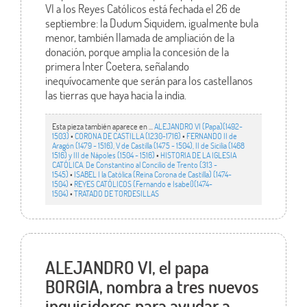
VI a los Reyes Católicos está fechada el 26 de
septiembre: la Dudum Siquidem, igualmente bula
menor, también llamada de ampliación de la
donación, porque amplia la concesión de la
primera Inter Coetera, señalando
inequívocamente que serán para los castellanos
las tierras que haya hacia la india.
Esta pieza también aparece en ...
ALEJANDRO VI (Papa)(1492-
1503)
•
CORONA DE CASTILLA (1230-1716)
•
FERNANDO II de
Aragón (1479 - 1516), V de Castilla (1475 - 1504), II de Sicilia (1468
1516) y III de Nápoles (1504 - 1516)
•
HISTORIA DE LA IGLESIA
CATÓLICA. De Constantino al Concilio de Trento (313 -
1545)
•
ISABEL I la Católica (Reina Corona de Castilla) (1474-
1504)
•
REYES CATÓLICOS (Fernando e Isabel)(1474-
1504)
•
TRATADO DE TORDESILLAS
ALEJANDRO VI, el papa
BORGIA, nombra a tres nuevos
inquisidores para ayudar a