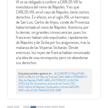
VI se ve obligado a conferir a CARLOS VIII la
investidura del reino de Nápoles. Y es que
CARLOS VIII, en el caso de Nápoles, tiene ciertos
derechos. En efecto, en el siglo XIII, un hermano
de San Luis, Carlos de Anjou, conde de Provenza,
había tomado el reino de Nápoles: Aventura, por
lo demás, sin grandes consecuencias, pues los
franceses habían sido expulsados, rápidamente,
de Nápoles y de Sicilia por los aragoneses, tras la
matanza de las Vísperas Sicilianas. Desde
entonces, los reyes de Francia habían renunciado
a la idea de una reconquista, pero sin abandonar
sus derechos.
Esta pieza también aparece en ...
ALEJANDRO VI (Papa)(1492-
1503)
•
CARLOS VIII (Rey de Francia) (1483-1498)
•
FERNANDO II
(Rey de Nápoles)(1495-1496)
•
HISTORIA DE LA IGLESIA
CATÓLICA. De Constantino al Concilio de Trento (313 -
1545)
•
Reino de Nápoles (Sicilia parte continental)(1285 -
1516)
•
VALOIS EN FRANCIA (1328-1589)