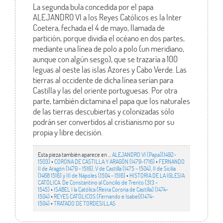
La segunda bula concedida por el papa
ALEJANDRO VI a los Reyes Católicos es la Inter
Coetera, fechada el 4 de mayo, llamada de
partición, porque dividía el océano en dos partes,
mediante una línea de polo a polo (un meridiano,
aunque con algún sesgo), que se trazaría a 100
leguas al oeste las islas Azores y Cabo Verde. Las
tierras al occidente de dicha línea serían para
Castilla y las del oriente portuguesas. Por otra
parte, también dictamina el papa que los naturales
de las tierras descubiertas y colonizadas sólo
podrán ser convertidos al cristianismo por su
propia y libre decisión.
Esta pieza también aparece en ...
ALEJANDRO VI (Papa)(1492-
1503)
•
CORONA DE CASTILLA Y ARAGÓN (1479-1716)
•
FERNANDO
II de Aragón (1479 - 1516), V de Castilla (1475 - 1504), II de Sicilia
(1468 1516) y III de Nápoles (1504 - 1516)
•
HISTORIA DE LA IGLESIA
CATÓLICA. De Constantino al Concilio de Trento (313 -
1545)
•
ISABEL I la Católica (Reina Corona de Castilla) (1474-
1504)
•
REYES CATÓLICOS (Fernando e Isabel)(1474-
1504)
•
TRATADO DE TORDESILLAS