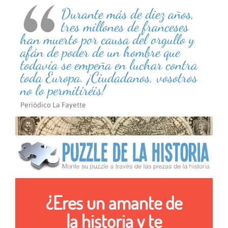
Durante más de diez años,
tres millones de franceses
han muerto por causa del orgullo y
afán de poder de un hombre que
todavía se empeña en luchar contra
toda Europa. ¡Ciudadanos, vosotros
no lo permitiréis!
Periódico La Fayette
¿Eres un amante de
la historia y te