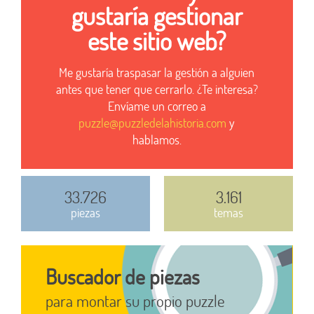
gustaría gestionar
este sitio web?
Me gustaría traspasar la gestión a alguien
antes que tener que cerrarlo. ¿Te interesa?
Envíame un correo a
puzzle@puzzledelahistoria.com
y
hablamos.
33.726
3.161
piezas
temas
Buscador de piezas
para montar su propio puzzle