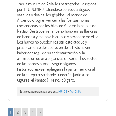
Tras la muerte de Atila, los ostrogodos -dirigidos
por TEODOMIRO- aliándose con sus antiguos
vasallos y rivales, los gépidos -al mando de
Arderico-, logran vencer a las fuerzas hunas
comandadas por los hijos de Atila en la batalla de
Nedao. Destruyen el imperio huno en las llanuras
de Panonia y matan a Elac, hijo y heredero de Atila.
Los hunos no pueden resistir este ataque y
prácticamente desaparecen de la historia sin
haber conseguido su sedentarización ni la
asimilación de una organización social. Los restos
de las hordas hunas -según algunos
historiadores-se repliegan a la parte meridional
de la estepa rusa donde fundarán, junto a los
uigures, el kanato (= reino) búlgaro.
Esta pieza también aparece en ...
HUNOS
•
PANONIA
1
2
3
4
»