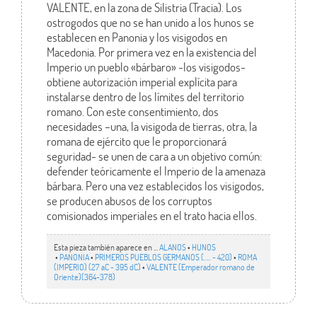
VALENTE, en la zona de Silistria (Tracia). Los
ostrogodos que no se han unido a los hunos se
establecen en Panonia y los visigodos en
Macedonia. Por primera vez en la existencia del
Imperio un pueblo «bárbaro» -los visigodos-
obtiene autorización imperial explícita para
instalarse dentro de los límites del territorio
romano. Con este consentimiento, dos
necesidades –una, la visigoda de tierras, otra, la
romana de ejército que le proporcionará
seguridad- se unen de cara a un objetivo común:
defender teóricamente el Imperio de la amenaza
bárbara. Pero una vez establecidos los visigodos,
se producen abusos de los corruptos
comisionados imperiales en el trato hacia ellos.
Esta pieza también aparece en ...
ALANOS
•
HUNOS
•
PANONIA
•
PRIMEROS PUEBLOS GERMANOS (….. - 420)
•
ROMA
(IMPERIO) (27 aC - 395 dC)
•
VALENTE (Emperador romano de
Oriente)(364-378)