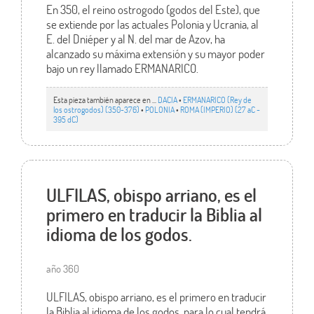
En 350, el reino ostrogodo (godos del Este), que
se extiende por las actuales Polonia y Ucrania, al
E. del Dniéper y al N. del mar de Azov, ha
alcanzado su máxima extensión y su mayor poder
bajo un rey llamado ERMANARICO.
Esta pieza también aparece en ...
DACIA
•
ERMANARICO (Rey de
los ostrogodos) (350-376)
•
POLONIA
•
ROMA (IMPERIO) (27 aC -
395 dC)
ULFILAS, obispo arriano, es el
primero en traducir la Biblia al
idioma de los godos.
año 360
ULFILAS, obispo arriano, es el primero en traducir
la Biblia al idioma de los godos, para lo cual tendrá