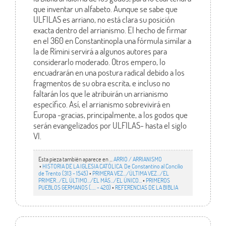
que inventar un alfabeto. Aunque se sabe que
ULFILAS es arriano, no está clara su posición
exacta dentro del arrianismo. El hecho de firmar
en el 360 en Constantinopla una fórmula similar a
la de Rímini servirá a algunos autores para
considerarlo moderado. Otros empero, lo
encuadrarán en una postura radical debido a los
fragmentos de su obra escrita, e incluso no
faltarán los que le atribuirán un arrianismo
específico. Así, el arrianismo sobrevivirá en
Europa -gracias, principalmente, a los godos que
serán evangelizados por ULFILAS- hasta el siglo
VI.
Esta pieza también aparece en ...
ARRIO / ARRIANISMO
•
HISTORIA DE LA IGLESIA CATÓLICA. De Constantino al Concilio
de Trento (313 - 1545)
•
PRIMERA VEZ.../ÚLTIMA VEZ…/EL
PRIMER.../EL ÚLTIMO…/EL MÁS…/EL ÚNICO…
•
PRIMEROS
PUEBLOS GERMANOS (….. - 420)
•
REFERENCIAS DE LA BIBLIA