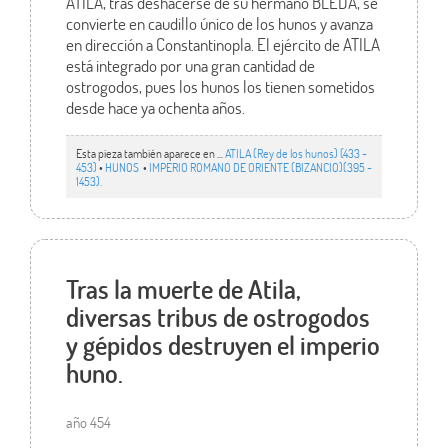
ATILA, tras deshacerse de su hermano BLEDA, se
convierte en caudillo único de los hunos y avanza
en dirección a Constantinopla. El ejército de ATILA
está integrado por una gran cantidad de
ostrogodos, pues los hunos los tienen sometidos
desde hace ya ochenta años.
Esta pieza también aparece en ...
ATILA (Rey de los hunos) (433 -
453)
•
HUNOS
•
IMPERIO ROMANO DE ORIENTE (BIZANCIO)(395 -
1453).
Tras la muerte de Atila,
diversas tribus de ostrogodos
y gépidos destruyen el imperio
huno.
año 454