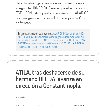
decir también germano que se convertirá en el
suegro de HONORIO). Parece que el ambicioso
ESTILICÓN está a punto de apoyarse en ALARICO
para asegurarse el control de Iliria, pero al fin se
enfrentan.
Esta pieza también aparece en ...
ALARICO I (Rey visigodo)(395-
410)
•
ESTILICÓN (General romano regente del emperador de
occidente Honorio)
•
HONORIO (Corregente de Occidente 394-
395)(Emperador romano de Occidente)(395-423)
•
IMPERIO
ROMANO DE OCCIDENTE. (395-476).
ATILA, tras deshacerse de su
hermano BLEDA, avanza en
dirección a Constantinopla.
año 445