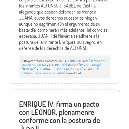
los infantes ALFONSO e ISABEL de Castilla,
alegando que desean defenderlos frente a
JUANA, cuyos derechos sucesorios niegan,
aunque no esgrimen aún el argumento de su
bastardía, como harán más adelante. Tal como se
esperaba, JUAN II de Navarra se adhiere a la
postura del almirante Enríquez, su suegro, en
defensa de los derechos de ALFONSO.
Esta pieza también aparece en ...
ALFONSO de Ávila (Hermano de
Isabel I de Castilla)
•
ALFONSO V el Africano (Rey de Portugal)
(1438-1481)
•
CORONA DE CASTILLA (1230-1716)
•
ISABEL I la
Católica (Reina Corona de Castilla) (1474-1504)
ENRIQUE IV, firma un pacto
con LEONOR, plenamenre
conforme con la postura de
Juan II.