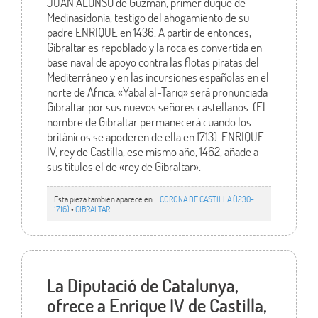
JUAN ALONSO de Guzmán, primer duque de
Medinasidonia, testigo del ahogamiento de su
padre ENRIQUE en 1436. A partir de entonces,
Gibraltar es repoblado y la roca es convertida en
base naval de apoyo contra las flotas piratas del
Mediterráneo y en las incursiones españolas en el
norte de Africa. «Yabal al-Tariq» será pronunciada
Gibraltar por sus nuevos señores castellanos. (El
nombre de Gibraltar permanecerá cuando los
británicos se apoderen de ella en 1713). ENRIQUE
IV, rey de Castilla, ese mismo año, 1462, añade a
sus títulos el de «rey de Gibraltar».
Esta pieza también aparece en ...
CORONA DE CASTILLA (1230-
1716)
•
GIBRALTAR
La Diputació de Catalunya,
ofrece a Enrique IV de Castilla,