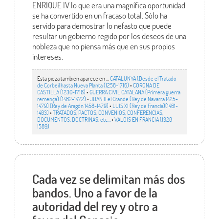
ENRIQUE IV lo que era una magnífica oportunidad
se ha convertido en un fracaso total. Sólo ha
servido para demostrar lo nefasto que puede
resultar un gobierno regido por los deseos de una
nobleza que no piensa más que en sus propios
intereses.
Esta pieza también aparece en ...
CATALUNYA (Desde el Tratado
de Corbeil hasta Nueva Planta (1258-1716)
•
CORONA DE
CASTILLA (1230-1716)
•
GUERRA CIVIL CATALANA (Primera guerra
remença) (1462-1472)
•
JUAN II el Grande (Rey de Navarra 1425-
1479) (Rey de Aragón 1458-1479)
•
LUIS XI (Rey de Francia)(1461-
1483)
•
TRATADOS, PACTOS, CONVENIOS, CONFERENCIAS,
DOCUMENTOS, DOCTRINAS, etc…
•
VALOIS EN FRANCIA (1328-
1589)
Cada vez se delimitan más dos
bandos. Uno a favor de la
autoridad del rey y otro a