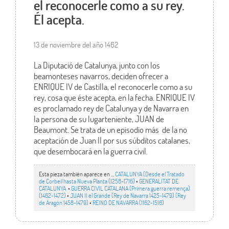
el reconocerle como a su rey.
Él acepta.
13 de noviembre del año 1462
La Diputació de Catalunya, junto con los
beamonteses navarros, deciden ofrecer a
ENRIQUE IV de Castilla, el reconocerle como a su
rey, cosa que éste acepta, en la fecha. ENRIQUE IV
es proclamado rey de Catalunya y de Navarra en
la persona de su lugarteniente, JUAN de
Beaumont. Se trata de un episodio más de la no
aceptación de Juan II por sus súbditos catalanes,
que desembocará en la guerra civil.
Esta pieza también aparece en ...
CATALUNYA (Desde el Tratado
de Corbeil hasta Nueva Planta (1258-1716)
•
GENERALITAT DE
CATALUNYA
•
GUERRA CIVIL CATALANA (Primera guerra remença)
(1462-1472)
•
JUAN II el Grande (Rey de Navarra 1425-1479) (Rey
de Aragón 1458-1479)
•
REINO DE NAVARRA (1162-1516)