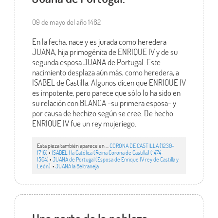
09 de mayo del año 1462
En la fecha, nace y es jurada como heredera
JUANA, hija primogénita de ENRIQUE IV y de su
segunda esposa JUANA de Portugal. Este
nacimiento desplaza aún más, como heredera, a
ISABEL de Castilla. Algunos dicen que ENRIQUE IV
es impotente, pero parece que sólo lo ha sido en
su relación con BLANCA -su primera esposa- y
por causa de hechizo según se cree. De hecho
ENRIQUE IV fue un rey mujeriego.
Esta pieza también aparece en ...
CORONA DE CASTILLA (1230-
1716)
•
ISABEL I la Católica (Reina Corona de Castilla) (1474-
1504)
•
JUANA de Portugal (Esposa de Enrique IV rey de Castilla y
León)
•
JUANA la Beltraneja