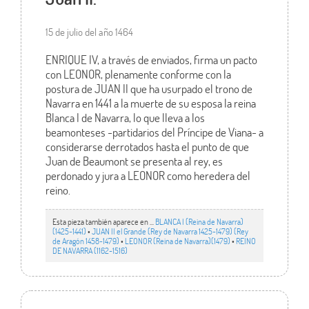
15 de julio del año 1464
ENRIQUE IV, a través de enviados, firma un pacto
con LEONOR, plenamente conforme con la
postura de JUAN II que ha usurpado el trono de
Navarra en 1441 a la muerte de su esposa la reina
Blanca I de Navarra, lo que lleva a los
beamonteses -partidarios del Príncipe de Viana- a
considerarse derrotados hasta el punto de que
Juan de Beaumont se presenta al rey, es
perdonado y jura a LEONOR como heredera del
reino.
Esta pieza también aparece en ...
BLANCA I (Reina de Navarra)
(1425-1441)
•
JUAN II el Grande (Rey de Navarra 1425-1479) (Rey
de Aragón 1458-1479)
•
LEONOR (Reina de Navarra)(1479)
•
REINO
DE NAVARRA (1162-1516)